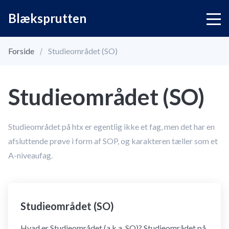
Blæksprutten
Forside
Studieområdet (SO)
Studieområdet (SO)
Studieområdet på htx er egentlig ikke et fag, men det har en
afsluttende prøve i form af SOP, og karakteren tæller som et
A-niveaufag.
Studieområdet (SO)
Hvad er Studieområdet (a.k.a. SO)? Studieområdet på